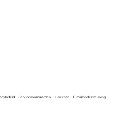
·
·
·
vacybeleid
Servicevoorwaarden
Livechat
E-mailondersteuning